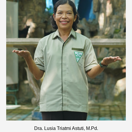
Dra.
Lusia Triatmi A
stuti
, M.Pd.