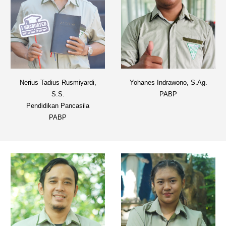
Nerius Tad
i
us Rusmiya
rdi
,
Yohanes
Indrawono, S.
Ag
.
S.S.
PABP
P
endidikan Pancasila
PABP