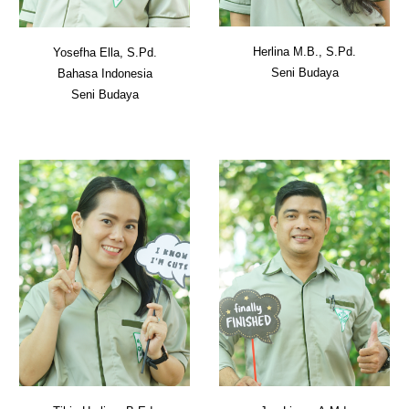
Herlina M.B., S.Pd.
Yosefha Ella, S.Pd.
Seni Budaya
B
ahasa
Indonesia
Seni B
u
daya