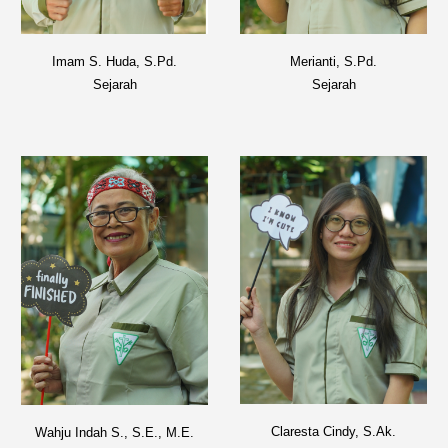
Merianti
, S.Pd.
Imam S. Huda, S.Pd.
Sejarah
Sejarah
Claresta Cindy, S.
Ak
.
Wahju Indah S
., S.E.,
M.E.